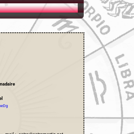
adaire
l
beDg