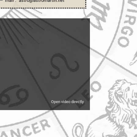
 — mail : astro@astromartin.net
Open video directly